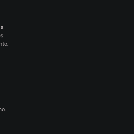
la
os
nto.
no.