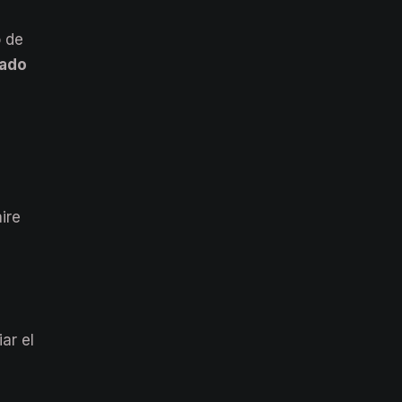
o de
tado
ire
ar el