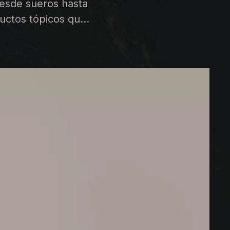
Desde sueros hasta
uctos tópicos que
s signos del
nto realmente? Es