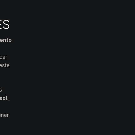
ES
iento
e
ocar
este
s
sol
.
ener