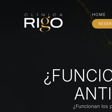
HOME
RESER
¿FUNCI
ANT
¿Funcionan los 