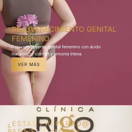
REJUVENECIMIENTO GENITAL
FEMENINO
Rejuvenecimiento genital femenino con ácido
hialurónico: confort y armonía íntima.
VER MÁS
¿ESTÁS PREPARAD@
PARA EL CAMBIO?