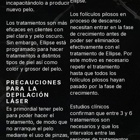
Ellipse.
incapacitándolo a producir
nuevo pelo.
Los folículos pilosos en
proceso de descanso
Los tratamientos son más
necesitan entrar en la fase
eficaces en clientes con
de crecimiento antes de
piel clara y pelo oscuro.
poder ser eliminados
Sin embargo, Ellipse está
efectivamente con el
programado para hacer
tratamiento de Ellipse. Por
tratamientos a distintos
este motivo es necesario
tipos de piel así como
repetir el tratamiento
color y grosor del pelo.
hasta que todos los
folículos pilosos hayan
PRECAUCIONES
pasado por la fase de
PARA LA
crecimiento.
DEPILACIÓN
LÁSER
Estudios clínicos
Es primordial tener pelo
confirman que entre 3 y 6
para poder hacer el
tratamientos son
tratamiento, de modo que
necesarios y que los
no arranque el pelo
intervalos entre las
mediante el uso de pinzas,
sesiones de tratamientos