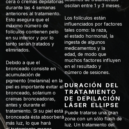
cera o cremas depilatorias
oscilan entre 1 y 3 meses.
durante las 4 semanas
anteriores al tratamiento.
Los folículos están
Esto asegura que el
influenciados por factores
máximo número de
tales como: la raza,
folículos contienen pelo
el estado hormonal, la
en su interior y por lo
ingesta de algunos
tanto serán tratados y
medicamentos y la
eliminados.
edad, de modo que
muchos factores influyen
Debido a que el
en el resultado y
bronceado consiste en
número de sesiones.
acumulación de
pigmento (melanina) en la
DURACIÓN DEL
piel es importante evitar el
TRATAMIENTO
bronceado, solarium o
DE DEPILACIÓN
cremas bronceadoras,
LÁSER ELLIPSE​
antes y durante el
tratamiento. Si su piel está
Puede tratarse una gran
bronceada ésta absorberá
zona con un sólo flash de
más luz, lo que hará
luz. Un tratamiento del
el tratamiento menos