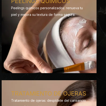
PEELINGS QUÍMICOS
Peelings químicos personalizados: renueva tu
piel y mejora su textura de forma segura.
TRATAMIENTO DE OJERAS
Tratamiento de ojeras: despídete del cansancio