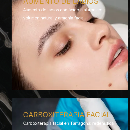
AUMENTO DE LABIOS
Aumento de labios con ácido hialurónico:
volumen natural y armonía facial.
CARBOXITERAPIA FACIAL
Carboxiterapia facial en Tarragona: redensifica