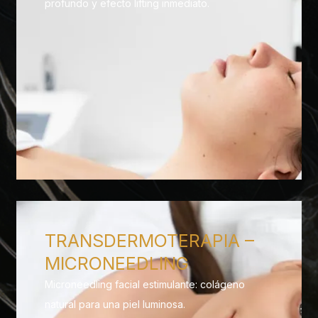
profundo y efecto lifting inmediato.
TRANSDERMOTERAPIA –
MICRONEEDLING
Microneedling facial estimulante: colágeno
natural para una piel luminosa.