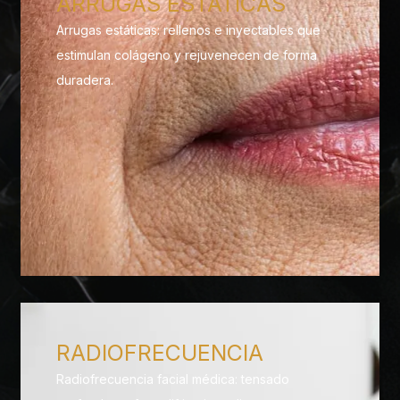
ARRUGAS ESTÁTICAS
Arrugas estáticas: rellenos e inyectables que
estimulan colágeno y rejuvenecen de forma
duradera.
RADIOFRECUENCIA
Radiofrecuencia facial médica: tensado