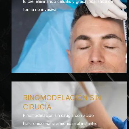
tu piel eliminando celulitis y grasa localizada de
forma no invasiva.
RINOMODELACIÓN SIN
CIRUGÍA
Rinomodelación sin cirugía con ácido
hialurónico: nariz armoniosa al instante.