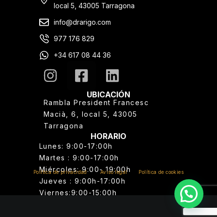
local 5, 43005 Tarragona
info@drarigo.com
977 176 829
+34 617 08 44 36
UBICACIÓN
Rambla President Francesc
Macià, 6, local 5, 43005
Tarragona
HORARIO
Lunes: 9:00-17:00h
Martes : 9:00-17:00h
Miércoles: 9:00- 19:00h
Política de privacidad
Aviso legal
Política de cookies
Jueves : 9:00h-17:00h
Viernes:9:00-15:00h
¡Pregúntanos lo que quieras!
Sábado: Visitas exclusivas
Domingo: Cerrado