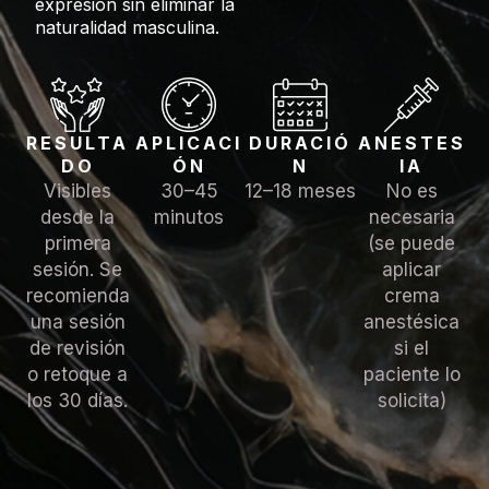
expresión sin eliminar la
naturalidad masculina.
RESULTA
APLICACI
DURACIÓ
ANESTES
DO
ÓN
N
IA
Visibles
30–45
12–18 meses
No es
desde la
minutos
necesaria
primera
(se puede
sesión. Se
aplicar
recomienda
crema
una sesión
anestésica
de revisión
si el
o retoque a
paciente lo
los 30 días.
solicita)