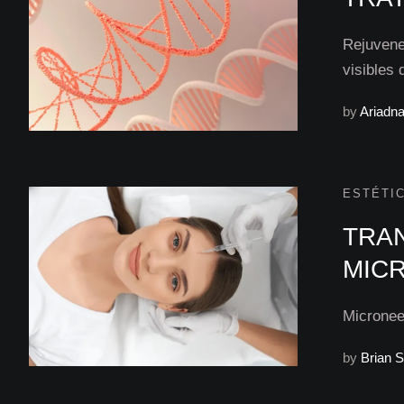
Rejuvene
visibles
by
Ariadn
ESTÉTIC
TRA
MIC
Microneed
by
Brian 