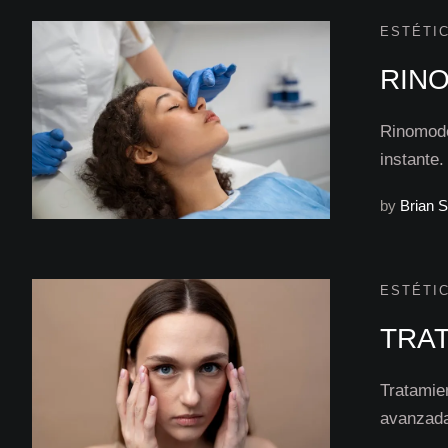
ESTÉTIC
RINO
Rinomode
instante.
by
Brian 
ESTÉTIC
TRA
Tratamie
avanzad