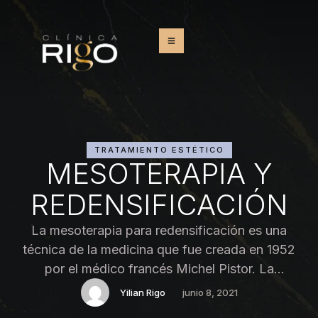
TRATAMIENTO ESTÉTICO
MESOTERAPIA Y
REDENSIFICACIÓN
La mesoterapia para redensificación es una
técnica de la medicina que fue creada en 1952
por el médico francés Michel Pistor. La
mesoterapia consiste en infiltraciones con aguja
Yilian Rigo
junio 8, 2021
fina en la piel con una profundidad de 0 a 3mm,